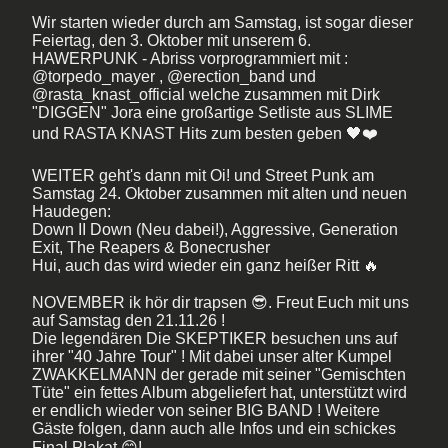
Wir starten wieder durch am Samstag, ist sogar dieser
Feiertag, den 3. Oktober mit unserem 6.
HAWERPUNK - Abriss vorprogrammiert mit :
@torpedo_mayer , @erection_band und
@rasta_knast_official welche zusammen mit Dirk
"DIGGEN" Jora eine großartige Setliste aus SLIME
und RASTA KNAST Hits zum besten geben 🖤❤️
WEITER geht's dann mit Oi! und Street Punk am
Samstag 24. Oktober zusammen mit alten und neuen
Haudegen:
Down II Down (Neu dabei!), Aggressive, Generation
Exit, The Reapers & Bonecrusher
Hui, auch das wird wieder ein ganz heißer Ritt 🔥
NOVEMBER ik hör dir trapsen 😎. Freut Euch mit uns
auf Samstag den 21.11.26 !
Die legendären Die SKEPTIKER besuchen uns auf
ihrer "40 Jahre Tour" ! Mit dabei unser alter Kumpel
ZWAKKELMANN der gerade mit seiner "Gemischten
Tüte" ein fettes Album abgeliefert hat, unterstützt wird
er endlich wieder von seiner BIG BAND ! Weitere
Gäste folgen, dann auch alle Infos und ein schickes
Final Plakat 😊!