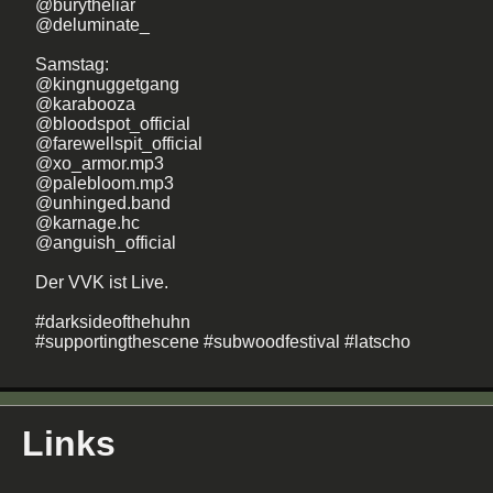
@burytheliar
@deluminate_
Samstag:
@kingnuggetgang
@karabooza
@bloodspot_official
@farewellspit_official
@xo_armor.mp3
@palebloom.mp3
@unhinged.band
@karnage.hc
@anguish_official
Der VVK ist Live.
#darksideofthehuhn
#supportingthescene #subwoodfestival #latscho
Links