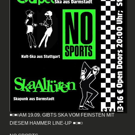
◾️◽️◾️◽️AM 19.09. GIBTS SKA VOM FEINSTEN MIT
DIESEM HAMMER LINE-UP ◾️◽️◾️◽️