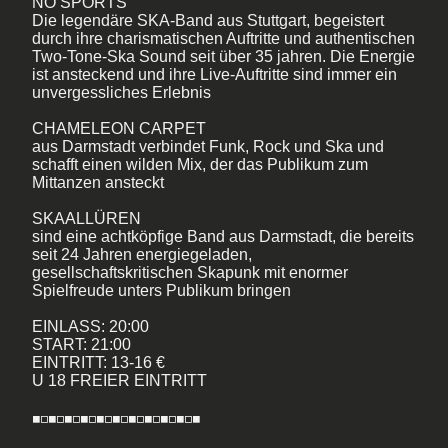
NO SPORTS
Die legendäre SKA-Band aus Stuttgart, begeistert
durch ihre charismatischen Auftritte und authentischen
Two-Tone-Ska Sound seit über 35 jahren. Die Energie
ist ansteckend und ihre Live-Auftritte sind immer ein
unvergessliches Erlebnis
CHAMELEON CARPET
aus Darmstadt verbindet Funk, Rock und Ska und
schafft einen wilden Mix, der das Publikum zum
Mittanzen ansteckt
SKAALLÜREN
sind eine achtköpfige Band aus Darmstadt, die bereits
seit 24 Jahren energiegeladen,
gesellschaftskritischen Skapunk mit enormer
Spielfreude unters Publikum bringen
EINLASS: 20:00
START: 21:00
EINTRITT: 13-16 €
U 18 FREIER EINTRITT
◾️◽️◾️◽️◾️◽️◾️◽️◾️◽️◾️◽️◾️◽️◾️◽️◾️◽️◾️◽️◾️