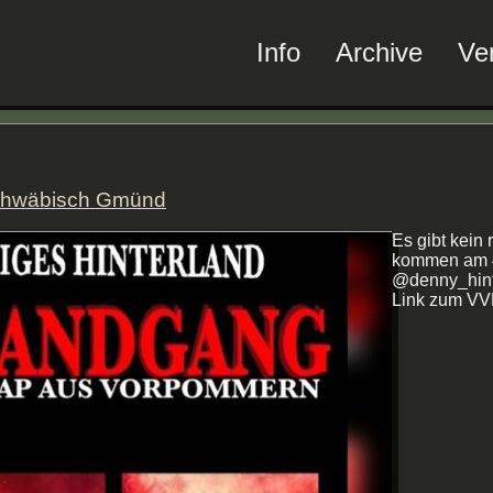
Info
Archive
Ve
chwäbisch Gmünd
Es gibt kein 
kommen am 4.
@denny_hint
Link zum VVK 