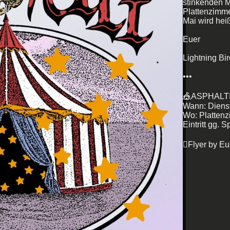
stinkenden Ma
Plattenzimme
Mai wird heiß
Euer
Lightning Bir
•••
🎪ASPHALT🤹
Wann: Dienst
Wo: Plattenzi
Eintritt gg. 
🫟Flyer by Eu