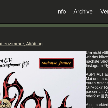
Info
Archive
Ve
attenzimmer, Altötting
Um nicht völ
wir das klitz
nächste Show
Instagram Fly
ASPHALT aus
Mai und mach
euren Ärschen
Oi!/Rock'n'R
passen als 
oder? 🫵🏼
Also markiert