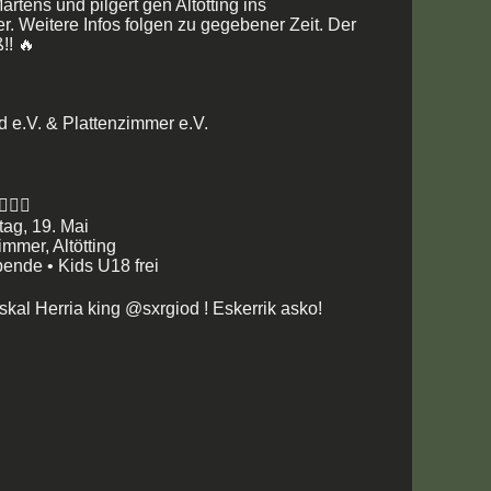
rtens und pilgert gen Altötting ins
r. Weitere Infos folgen zu gegebener Zeit. Der
!! 🔥
d e.V. & Plattenzimmer e.V.
‍♂️
ag, 19. Mai
mmer, Altötting
Spende • Kids U18 frei
skal Herria king @sxrgiod ! Eskerrik asko!