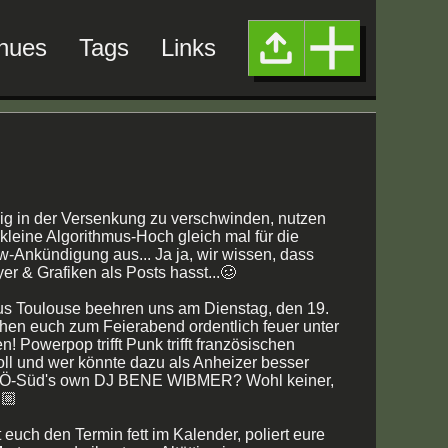
nues
Tags
Links
lig in der Versenkung zu verschwinden, nutzen
ekleine Algorithmus-Hoch gleich mal für die
-Ankündigung aus... Ja ja, wir wissen, dass
er & Grafiken als Posts hasst...🥴
 Toulouse beehren uns am Dienstag, den 19.
en euch zum Feierabend ordentlich feuer unter
! Powerpop trifft Punk trifft französischen
oll und wer könnte dazu als Anheizer besser
AÖ-Süd's own DJ BENE WIBMER? Wohl keiner,
🏼
 euch den Termin fett im Kalender, poliert eure